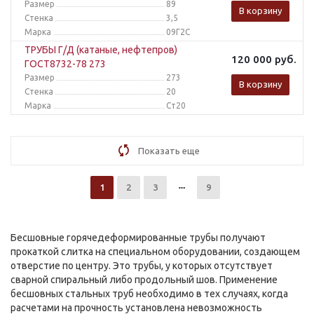
Размер
89
В корзину
Стенка
3,5
Марка
09Г2С
ТРУБЫ Г/Д (катаные, нефтепров)
120 000
руб.
ГОСТ8732-78 273
Размер
273
В корзину
Стенка
20
Марка
Ст20
Показать еще
1
2
3
9
Бесшовные горячедеформированные трубы получают
прокаткой слитка на специальном оборудовании, создающем
отверстие по центру. Это трубы, у которых отсутствует
сварной спиральный либо продольный шов. Применение
бесшовных стальных труб необходимо в тех случаях, когда
расчетами на прочность установлена невозможность