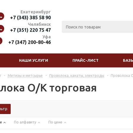
Екатеринбург
+7 (343) 385 58 90
Челябинск
+7 (351) 220 75 47
Уфа
+7 (347) 200-80-46
НАШИ УСЛУГИ
ПРАЙС-ЛИСТ
БАЗ
г
-
Метизы и метсырье
-
Проволока, канаты, электроды
-
Проволока О
лока О/К торговая
льтр
и
По алфавиту
По цене